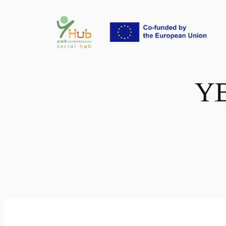
İçeriğe
geç
YE