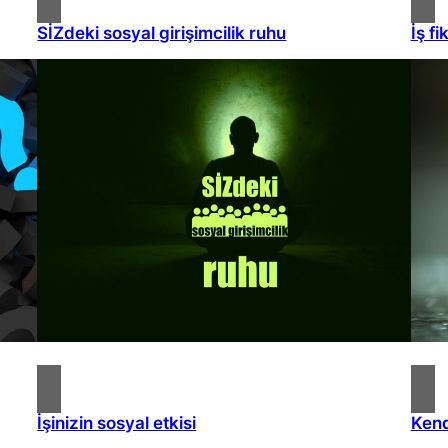
SİZdeki sosyal girişimcilik ruhu
İş fi
İşinizin sosyal etkisi
Kend