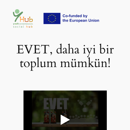
İçeriğe
geç
EVET, daha iyi bir
toplum mümkün!