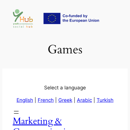
Aller
au
contenu
Games
Select a language
English
|
French
|
Greek
|
Arabic
|
Turkish
Marketing &