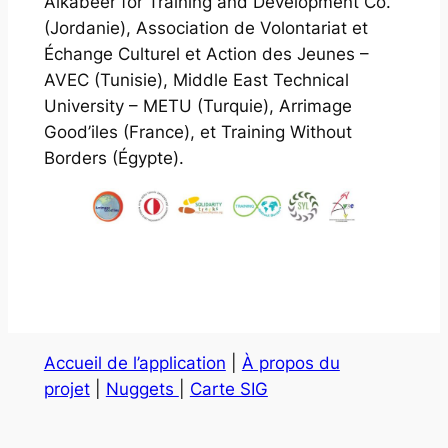
Alkabeer for Training and Development Co.
(Jordanie), Association de Volontariat et
Échange Culturel et Action des Jeunes –
AVEC (Tunisie), Middle East Technical
University – METU (Turquie), Arrimage
Good’iles (France), et Training Without
Borders (Égypte).
Accueil de l’application
|
À propos du
projet
|
Nuggets
|
Carte SIG