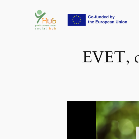
İçeriğe
geç
EVET, d