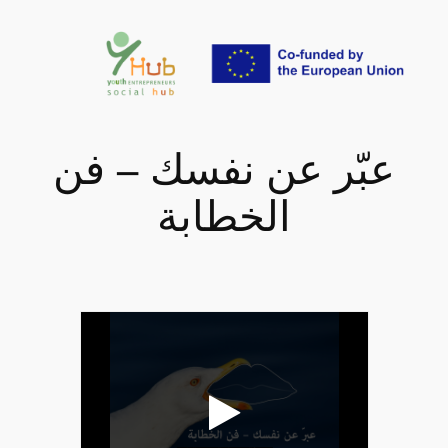
تخطى
إلى
المحتوى
عبّر عن نفسك – فن
الخطابة